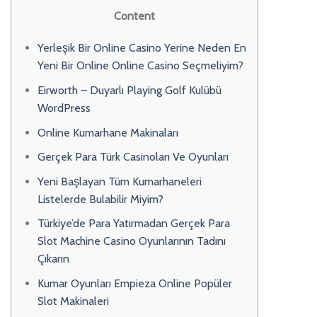
Content
Yerleşik Bir Online Casino Yerine Neden En
Yeni Bir Online Online Casino Seçmeliyim?
Eirworth – Duyarlı Playing Golf Kulübü
WordPress
Online Kumarhane Makinaları
Gerçek Para Türk Casinoları Ve Oyunları
Yeni Başlayan Tüm Kumarhaneleri
Listelerde Bulabilir Miyim?
Türkiye’de Para Yatırmadan Gerçek Para
Slot Machine Casino Oyunlarının Tadını
Çıkarın
Kumar Oyunları Empieza Online Popüler
Slot Makinaleri