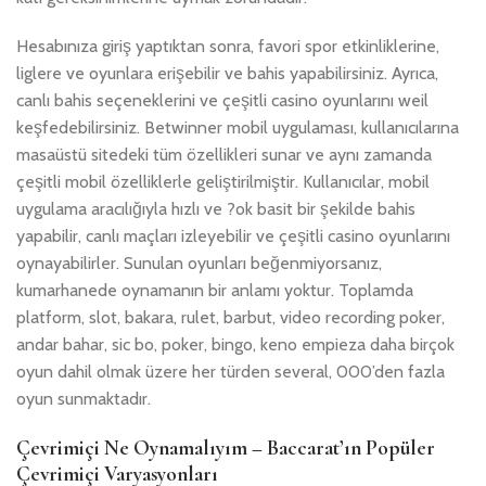
Hesabınıza giriş yaptıktan sonra, favori spor etkinliklerine,
liglere ve oyunlara erişebilir ve bahis yapabilirsiniz. Ayrıca,
canlı bahis seçeneklerini ve çeşitli casino oyunlarını weil
keşfedebilirsiniz. Betwinner mobil uygulaması, kullanıcılarına
masaüstü sitedeki tüm özellikleri sunar ve aynı zamanda
çeşitli mobil özelliklerle geliştirilmiştir. Kullanıcılar, mobil
uygulama aracılığıyla hızlı ve ?ok basit bir şekilde bahis
yapabilir, canlı maçları izleyebilir ve çeşitli casino oyunlarını
oynayabilirler. Sunulan oyunları beğenmiyorsanız,
kumarhanede oynamanın bir anlamı yoktur. Toplamda
platform, slot, bakara, rulet, barbut, video recording poker,
andar bahar, sic bo, poker, bingo, keno empieza daha birçok
oyun dahil olmak üzere her türden several, 000’den fazla
oyun sunmaktadır.
Çevrimiçi Ne Oynamalıyım – Baccarat’ın Popüler
Çevrimiçi Varyasyonları