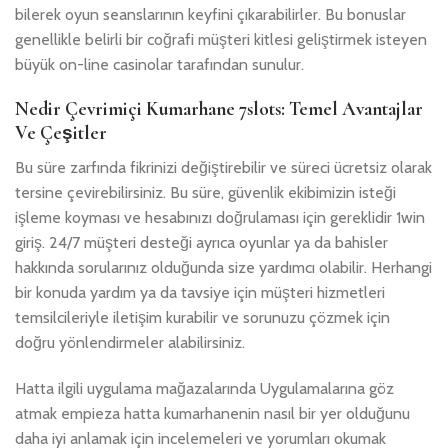
bilerek oyun seanslarının keyfini çıkarabilirler. Bu bonuslar
genellikle belirli bir coğrafi müşteri kitlesi geliştirmek isteyen
büyük on-line casinolar tarafından sunulur.
Nedir Çevrimiçi Kumarhane 7slots: Temel Avantajlar
Ve Çeşitler
Bu süre zarfında fikrinizi değiştirebilir ve süreci ücretsiz olarak
tersine çevirebilirsiniz. Bu süre, güvenlik ekibimizin isteği
işleme koyması ve hesabınızı doğrulaması için gereklidir 1win
giriş. 24/7 müşteri desteği ayrıca oyunlar ya da bahisler
hakkında sorularınız olduğunda size yardımcı olabilir. Herhangi
bir konuda yardım ya da tavsiye için müşteri hizmetleri
temsilcileriyle iletişim kurabilir ve sorunuzu çözmek için
doğru yönlendirmeler alabilirsiniz.
Hatta ilgili uygulama mağazalarında Uygulamalarına göz
atmak empieza hatta kumarhanenin nasıl bir yer olduğunu
daha iyi anlamak için incelemeleri ve yorumları okumak