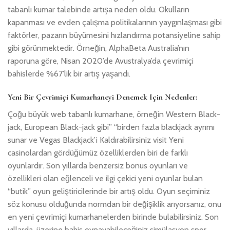
tabanlı kumar talebinde artışa neden oldu. Okulların
kapanması ve evden çalışma politikalarının yaygınlaşması gibi
faktörler, pazarın büyümesini hızlandırma potansiyeline sahip
gibi görünmektedir. Örneğin, AlphaBeta Australia’nın
raporuna göre, Nisan 2020’de Avustralya’da çevrimiçi
bahislerde %67’lik bir artış yaşandı.
Yeni Bir Çevrimiçi Kumarhaneyi Denemek Için Nedenler:
Çoğu büyük web tabanlı kumarhane, örneğin Western Black-
jack, European Black-jack gibi” “birden fazla blackjack ayrımı
sunar ve Vegas Blackjack’i Kaldırabilirsiniz visit Yeni
casinolardan gördüğümüz özelliklerden biri de farklı
oyunlardır. Son yıllarda benzersiz bonus oyunları ve
özellikleri olan eğlenceli ve ilgi çekici yeni oyunlar bulan
“butik” oyun geliştiricilerinde bir artış oldu. Oyun seçiminiz
söz konusu olduğunda normdan bir değişiklik arıyorsanız, onu
en yeni çevrimiçi kumarhanelerden birinde bulabilirsiniz. Son
yıllarda, üzerine bahis oynayabileceğiniz simülasyon spor