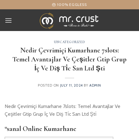
Skip
🎂 100% EGGLESS
mpo500 link alternatif
mpo500 link alternatif
mpo500 login
mpo500 login
mpo500 login
mpo500 login
mpo500 login
mpo500 login
mpo500
mpo500
mpo500
mpo500
mpo500
mpo500
mpo500
mpo500
mpo500
mpo500
mpo500
to
content
UNCATEGORIZED
Nedir Çevrimiçi Kumarhane 7slots:
Temel Avantajlar Ve Çeşitler Gtip Grup
İç Ve Diş Ti̇c San Ltd Şti
POSTED ON
JULY 11, 2024
BY
ADMIN
Nedir Çevrimiçi Kumarhane 7slots: Temel Avantajlar Ve
Çeşitler Gtip Grup İç Ve Diş Ti̇c San Ltd Şti̇
“sanal Online Kumarhane