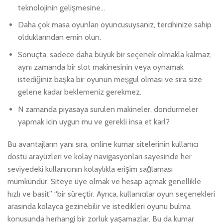
teknolojinin gelişmesine…
Daha çok masa oyunları oyuncusuysanız, tercihinize sahip
olduklarından emin olun.
Sonuçta, sadece daha büyük bir seçenek olmakla kalmaz,
aynı zamanda bir slot makinesinin veya oynamak
istediğiniz başka bir oyunun meşgul olması ve sıra size
gelene kadar beklemeniz gerekmez.
N zamanda piyasaya surulen makineler, dondurmeler
yapmak icin uygun mu ve gerekli insa et karl?
Bu avantajların yanı sıra, online kumar sitelerinin kullanıcı
dostu arayüzleri ve kolay navigasyonları sayesinde her
seviyedeki kullanıcının kolaylıkla erişim sağlaması
mümkündür. Siteye üye olmak ve hesap açmak genellikle
hızlı ve basit” “bir süreçtir. Ayrıca, kullanıcılar oyun seçenekleri
arasında kolayca gezinebilir ve istedikleri oyunu bulma
konusunda herhangi bir zorluk yaşamazlar. Bu da kumar