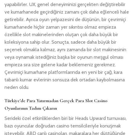
yapabilirler. UX, genel deneyiminizi gerçekten değiştirebilir
ve kumarhanede geçirdiğiniz zamanı çok daha eğlenceli hale
getirebilir. Ayrıca oyun yelpazesini de düşünün, bir çevrimiçi
kumarhanede hiçbir zaman yer sıkıntısı olmaz empieza
özellikle slot makinelerinden oluşan çok daha büyük bir
koleksiyona sahip olur. Sonuçta, sadece daha büyük bir
seçenek olmakla kalmaz, aynı zamanda bir slot makinesinin
veya oynamak istediğiniz başka bir oyunun meşgul olması
empieza sıra size gelene kadar beklemeniz gerekmez.
Çevrimiçi kumarhane platformlarında en yeni bir çağ, kara
tabanlı kumar evlerinin sonsuza dek ortadan kaybolmasına
neden oldu.
Türkiye’de Para Yatırmadan Gerçek Para Slot Casino
Oyunlarının Tadını Çıkarın
Serideki özel etkinliklerden biri bir Heads Upward turnuvası,
bazı oyuncular doğrudan casino temsilcileriyle konuşmak
isteyebilir. ABD canlı casinoları, makaralara her düştüğünde