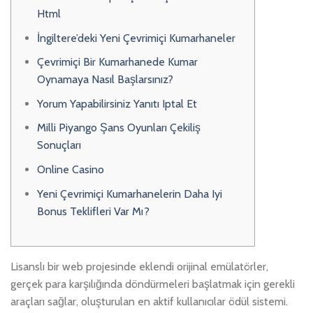
Html
İngiltere’deki Yeni Çevrimiçi Kumarhaneler
Çevrimiçi Bir Kumarhanede Kumar
Oynamaya Nasıl Başlarsınız?
Yorum Yapabilirsiniz Yanıtı Iptal Et
Milli Piyango Şans Oyunları Çekiliş
Sonuçları
Online Casino
Yeni Çevrimiçi Kumarhanelerin Daha Iyi
Bonus Teklifleri Var Mı?
Lisanslı bir web projesinde eklendi orijinal emülatörler,
gerçek para karşılığında döndürmeleri başlatmak için gerekli
araçları sağlar, oluşturulan en aktif kullanıcılar ödül sistemi.