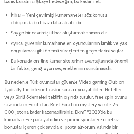
bahis kanalınızı şikayet edeceğim, bu kadar net.
İtibar – Yeni çevrimiçi kumarhaneler söz konusu
olduğunda bu biraz daha aldatıcıdır.
Saygın bir çevrimiçi itibar oluşturmak zaman alır.
Ayrıca, güvenilir kumarhaneler, oyuncularının kimlik ve yaş
doğrulaması gibi önemli süreçlerden geçmelerini sağlar.
Bu konuda on-line kumar sitelerinin avantajlarında önemli
bir faktör, geniş oyun seçeneklerinin sunulmasıdır.
Bu nedenle Türk oyuncuları güvenle Video gaming Club on
typically the internet casinosunda oynayabilirler. Neteller
veya Skrill ödemeleri teklifin dışında tutulur, free spin oyunu
sırasında mevcut olan Reef Function mystery win ile 25,
000 jetona kadar kazanabilirsiniz. Ekim” “2023’de bu
kumarhaneye para yatırdım ve promosyonlar ve ücretsiz
bonuslar içeren çok sayıda e-posta alıyorum, aslında bir