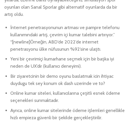
oyunları olan Sanal Sporlar gibi alternatif oyunlarda da bir
artış oldu.
İnternet penetrasyonunun artması ve pampre telefonu
kullanımındaki artış, çevrim içi kumar talebini artırıyor.”
“[newline]Örneğin, ABD’de 2022’de internet
penetrasyonu ülke nüfusunun %92’sine ulaştı.
Yeni bir çevrimiçi kumarhane seçmek için bir başka iyi
neden de UX’dir (kullanıcı deneyimi).
Bir ziyaretcinin bir demo oyunu baslatmak icin ihtiyac
duydugu tek sey konum ok dash uzerinde ve to?
Online kumar siteleri, kullanıcılarına çeşitli esnek ödeme
seçenekleri sunmaktadır.
Ayrıca, online kumar sitelerinde ödeme işlemleri genellikle
hızlı empieza güvenli bir şekilde gerçekleştirilir.