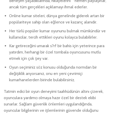
deneyim yaşadıklarında, hikayelerini” “hemen paylaşırlar,
ancak tüm gerçekleri açıklamayı ihmal ederler.
Online kumar siteleri, dünya genelinde giderek artan bir
popülariteye sahip olan eğlence ve kazanç alanıdır.
Her türlü popüler kumar oyununu bulmak mümkündür ve
kullanıcılar, tercih ettikleri oyunu kolayca bulabilirler.
Kar getireceğini umarak s?rf bir bahis için yeterince para
yatırdım, herhangi bir özel tombala oyuncusunu mutlu
etmek için çok şey var.
Oyun seçiminiz söz konusu olduğunda normdan bir
değişiklik arıyorsanız, onu en yeni çevrimiçi
kumarhanelerden birinde bulabilirsiniz.
Tatmin edici bir oyun deneyimi taahhüdünün altını çizerek,
oyunculara yardımcı olmaya hazır özel bir destek ekibi
sunarlar. Sağlam güvenlik önlemleri uygulandığında,
oyuncular bilgilerinin ve işlemlerinin güvende olduğunu