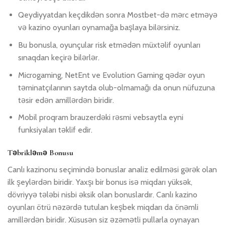
Qeydiyyatdan keçdikdən sonra Mostbet-də mərc etməyə
və kazino oyunları oynamağa başlaya bilərsiniz.
Bu bonusla, oyunçular risk etmədən müxtəlif oyunları
sınaqdan keçirə bilərlər.
Microgaming, NetEnt ve Evolution Gaming qədər oyun
təminatçılarının saytda olub-olmamağı da onun nüfuzuna
təsir edən amillərdən biridir.
Mobil proqram brauzerdəki rəsmi vebsaytla eyni
funksiyaları təklif edir.
Təbrikləmə Bonusu
Canlı kazinonu seçimində bonuslar analiz edilməsi gərək olan
ilk şeylərdən biridir. Yaxşı bir bonus isə miqdarı yüksək,
dövriyyə tələbi nisbi əksik olan bonuslardır. Canlı kazino
oyunları ötrü nəzərdə tutulan keşbek miqdarı da önəmli
amillərdən biridir. Xüsusən siz əzəmətli pullarla oynayan