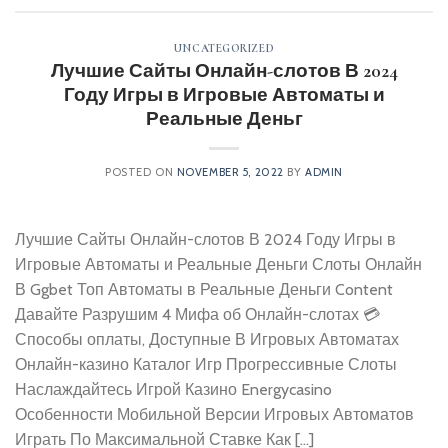
UNCATEGORIZED
Лучшие Сайты Онлайн-слотов В 2024
Году Игры в Игровые Автоматы и
Реальные Деньг
POSTED ON
NOVEMBER 5, 2022
BY
ADMIN
Лучшие Сайты Онлайн-слотов В 2024 Году Игры в
Игровые Автоматы и Реальные Деньги Слоты Онлайн
В Ggbet Топ Автоматы в Реальные Деньги Content
Давайте Разрушим 4 Мифа об Онлайн-слотах 💳
Способы оплаты, Доступные В Игровых Автоматах
Онлайн-казино Каталог Игр Прогрессивные Слоты
Наслаждайтесь Игрой Казино Energycasino
Особенности Мобильной Версии Игровых Автоматов
Играть По Максимальной Ставке Как […]