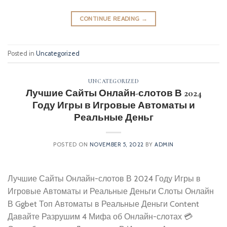
CONTINUE READING
→
Posted in
Uncategorized
UNCATEGORIZED
Лучшие Сайты Онлайн-слотов В 2024
Году Игры в Игровые Автоматы и
Реальные Деньг
POSTED ON
NOVEMBER 5, 2022
BY
ADMIN
Лучшие Сайты Онлайн-слотов В 2024 Году Игры в
Игровые Автоматы и Реальные Деньги Слоты Онлайн
В Ggbet Топ Автоматы в Реальные Деньги Content
Давайте Разрушим 4 Мифа об Онлайн-слотах 💳