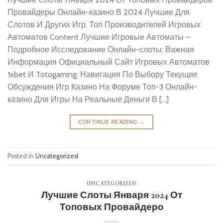
Провайдеры Онлайн-казино В 2024 Лучшие Для
Слотов И Других Игр, Топ Производителей Игровых
Автоматов Content Лучшие Игровые Автоматы –
Подробное Исследование Онлайн-слоты: Важная
Информация Официальный Сайт Игровых Автоматов
1xbet И Totogaming: Навигация По Выбору Текущие
Обсуждения Игр Казино На Форуме Топ-3 Онлайн-
казино Для Игры На Реальные Деньги В […]
CONTINUE READING
→
Posted in
Uncategorized
UNCATEGORIZED
Лучшие Слоты Января 2024 От
Топовых Провайдеро