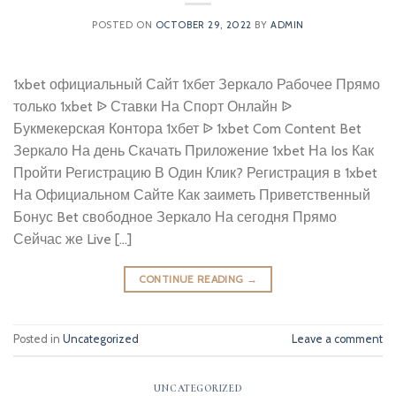
POSTED ON
OCTOBER 29, 2022
BY
ADMIN
1xbet официальный Сайт 1хбет Зеркало Рабочее Прямо
только 1xbet ᐉ Ставки На Спорт Онлайн ᐉ
Букмекерская Контора 1хбет ᐉ 1xbet Com Content Bet
Зеркало На день Скачать Приложение 1xbet На Ios Как
Пройти Регистрацию В Один Клик? Регистрация в 1xbet
На Официальном Сайте Как заиметь Приветственный
Бонус Bet свободное Зеркало На сегодня Прямо
Сейчас же Live […]
CONTINUE READING
→
Posted in
Uncategorized
Leave a comment
UNCATEGORIZED