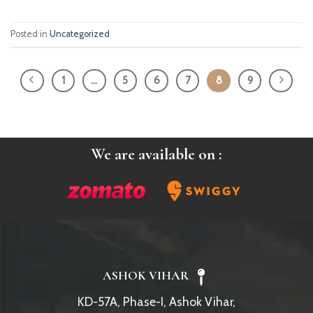
Posted in
Uncategorized
1
…
5
6
7
8
9
We are available on :
ASHOK VIHAR
KD-57A, Phase-I, Ashok Vihar,