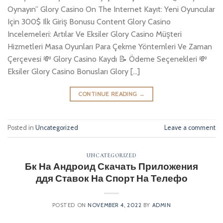
Oynayın” Glory Casino On The Internet Kayıt: Yeni Oyuncular
Için 300$ Ilk Giriş Bonusu Content Glory Casino
Incelemeleri: Artılar Ve Eksiler Glory Casino Müşteri
Hizmetleri Masa Oyunları Para Çekme Yöntemleri Ve Zaman
Çerçevesi 💸 Glory Casino Kaydı 📝 Ödeme Seçenekleri 💸
Eksiler Glory Casino Bonusları Glory […]
CONTINUE READING
→
Posted in
Uncategorized
Leave a comment
UNCATEGORIZED
Бк На Андроид Скачать Приложения
ддя Ставок На Спорт На Телефо
POSTED ON
NOVEMBER 4, 2022
BY
ADMIN