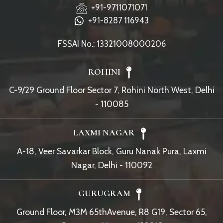
+91-9711071071
+91-8287 116943
FSSAI No.: 13321008000206
ROHINI
C-9/29 Ground Floor Sector 7, Rohini North West, Delhi
- 110085
LAXMI NAGAR
A-18, Veer Savarkar Block, Guru Nanak Pura, Laxmi
Nagar, Delhi - 110092
GURUGRAM
Ground Floor, M3M 65thAvenue, R8 G19, Sector 65,