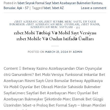
Posted in
1xbet Seyrək Formal Sayt 1xbet Azərbaycan Bukmeker Kontoru,
Bonuslar, Apk - 57
|
Tagged
1xbet
,
1xbet AZ
Leave a comment
1XBET AZERBAYCAN,1XBET SEYRƏK MERC SAYTI, EN YAXSI
BUKMEKER 1XBET AZERBAYCAN MERC OYUNLARI, 1XBET NADIR,
AZERBAYCAN MERC SAYTLARI - 355
1xbet Mobi Tətbiqi Və Mobil Sayt Versiyası
1xbet Mobile Və Ondan Istifadə Üsulları
POSTED ON
MARCH 25, 2024
BY
ADMIN
Content ⃣ Betway Kazino Azərbaycandan Olan Oyunçular
ötrü Qanunidirmi? Bet Mobi Versiya: Funksional Imkanlar Bet
Azerbaycan Rəsmi Saytı Üzrə Bonuslar Betway Applikasiya
Və Mobil Oyunlar Bet Obrazli Mərclər Sahəsidə Bukmeker
Saytlari,merc Saytlari Bet Azerbaycan Merc Oyunlari Bet
Azerbaycan Bukmeyker Şirkətində Mərc Eləmək Bet Güzgü
Üzərindən 1xbet-ə Proloq Bet Formal Saytı – Idman Mərcləri