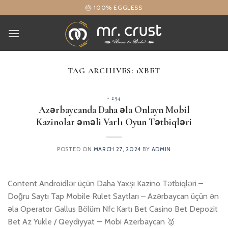
Skip
🎂 100% EGGLESS
mpo500 link alternatif
mpo500 link alternatif
mpo500 login
mpo500 login
mpo500 login
mpo500 login
mpo500 login
mpo500 login
mpo500
mpo500
mpo500
mpo500
mpo500
mpo500
mpo500
mpo500
mpo500
mpo500
mpo500
to
content
TAG ARCHIVES:
1XBET
- 294
Azərbaycanda Daha əla Onlayn Mobil
Kazinolar əməli Varlı Oyun Tətbiqləri
POSTED ON
MARCH 27, 2024
BY
ADMIN
Content Androidlər üçün Daha Yaxşı Kazino Tətbiqləri –
Doğru Saytı Tap Mobile Rulet Saytları – Azərbaycan üçün ən
əla Operator Gallus Bölüm Nfc Kartı Bet Casino Bet Depozit
Bet Az Yukle / Qeydiyyat — Mobi Azerbaycan 🥇