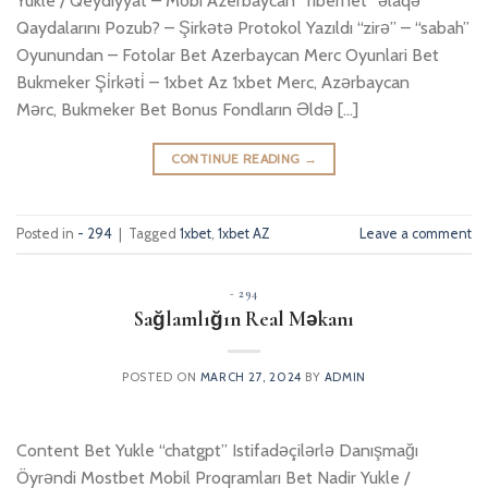
Yukle / Qeydiyyat – Mobi Azerbaycan “fibernet” əlaqə
Qaydalarını Pozub? – Şirkətə Protokol Yazıldı “zirə” – “sabah”
Oyunundan – Fotolar Bet Azerbaycan Merc Oyunlari Bet
Bukmeker Şi̇rkəti̇ – 1xbet Az 1xbet Merc, Azərbaycan
Mərc, Bukmeker Bet Bonus Fondların Əldə […]
CONTINUE READING
→
Posted in
- 294
|
Tagged
1xbet
,
1xbet AZ
Leave a comment
- 294
Sağlamlığın Real Məkanı
POSTED ON
MARCH 27, 2024
BY
ADMIN
Content Bet Yukle “chatgpt” Istifadəçilərlə Danışmağı
Öyrəndi Mostbet Mobil Proqramları Bet Nadir Yukle /