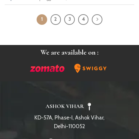
1
2
3
4
We are available on :
ASHOK VIHAR
KD-57A, Phase-I, Ashok Vihar,
Delhi-110052