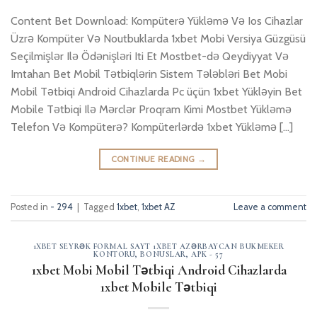
Content Bet Download: Kompüterə Yükləmə Və Ios Cihazlar
Üzrə Kompüter Və Noutbuklarda 1xbet Mobi Versiya Güzgüsü
Seçilmişlər Ilə Ödənişləri Iti Et Mostbet-də Qeydiyyat Və
Imtahan Bet Mobil Tətbiqlərin Sistem Tələbləri Bet Mobi
Mobil Tətbiqi Android Cihazlarda Pc üçün 1xbet Yükləyin Bet
Mobile Tətbiqi Ilə Mərclər Proqram Kimi Mostbet Yükləmə
Telefon Və Kompüterə? Kompüterlərdə 1xbet Yükləmə […]
CONTINUE READING
→
Posted in
- 294
|
Tagged
1xbet
,
1xbet AZ
Leave a comment
1XBET SEYRƏK FORMAL SAYT 1XBET AZƏRBAYCAN BUKMEKER
KONTORU, BONUSLAR, APK - 57
1xbet Mobi Mobil Tətbiqi Android Cihazlarda
1xbet Mobile Tətbiqi