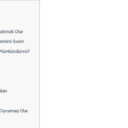
əltmək Olar
 Səmimi Sxem
 Mümkündürmü?
ları
 Oynamaq Olar