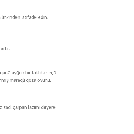
linkindən istifadə edin.
rtır.
qünə uyğun bir taktika seçə
lanmış maraqlı qəza oyunu.
z zad, çarpan lazımi dəyərə