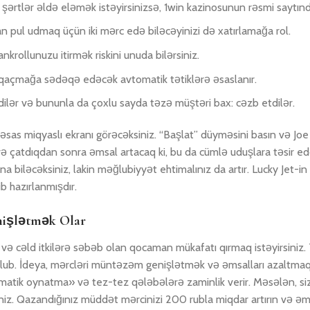
şərtlər əldə eləmək istəyirsinizsə, 1win kazinosunun rəsmi saytı
 pul udmaq üçün iki mərc edə biləcəyinizi də xatırlamağa rol.
nkrollunuzu itirmək riskini unuda bilərsiniz.
ən qaçmağa sədəqə edəcək avtomatik tətiklərə əsaslanır.
ilər və bununla da çoxlu sayda təzə müştəri bax: cəzb etdilər.
al əsas miqyaslı ekranı görəcəksiniz. “Başlat” düyməsini basın və 
 çatdıqdan sonra əmsal artacaq ki, bu da cümlə uduşlara təsir 
 biləcəksiniz, lakin məğlubiyyət ehtimalınız da artır. Lucky Jet-in 
ib hazırlanmışdır.
nişlətmək Olar
və cəld itkilərə səbəb olan qocaman mükafatı qırmaq istəyirsiniz. T
ulub. İdeya, mərcləri müntəzəm genişlətmək və əmsalları azaltmaq
atik oynatma» və tez-tez qələbələrə zaminlik verir. Məsələn, siz
iniz. Qazandığınız müddət mərcinizi 200 rubla miqdar artırın və əmsa