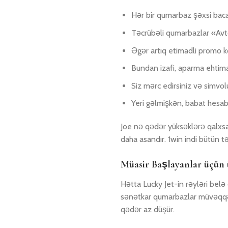
Hər bir qumarbaz şəxsi baca
Təcrübəli qumarbazlar «Avto
Əgər artıq etimadli promo k
Bundan izafi, aparma ehtimal
Siz mərc edirsiniz və simvolu
Yeri gəlmişkən, babat hesab
Joe nə qədər yüksəklərə qalxsa
daha asandır. 1win indi bütün 
Müasir Başlayanlar üçün
Hətta Lucky Jet-in rəyləri bel
sənətkar qumarbazlar müvəqqəti 
qədər az düşür.