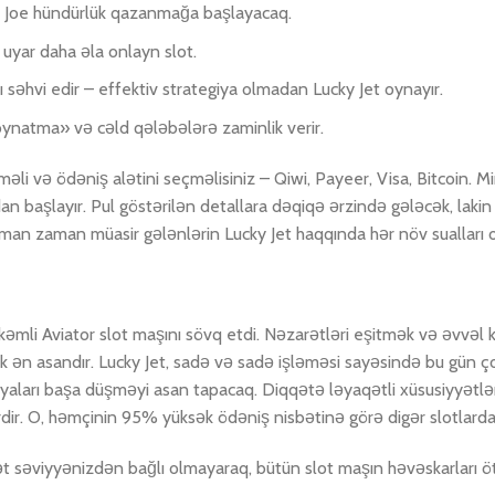
ə Joe hündürlük qazanmağa başlayacaq.
 uyar daha əla onlayn slot.
 səhvi edir – effektiv strategiya olmadan Lucky Jet oynayır.
ynatma» və cəld qələbələrə zaminlik verir.
əli və ödəniş alətini seçməlisiniz – Qiwi, Payeer, Visa, Bitcoin.
an başlayır. Pul göstərilən detallara dəqiqə ərzində gələcək, laki
man zaman müasir gələnlərin Lucky Jet haqqında hər növ sualları o
mli Aviator slot maşını sövq etdi. Nəzarətləri eşitmək və əvvəl k
k ən asandır. Lucky Jet, sadə və sadə işləməsi sayəsində bu gün ç
yaları başa düşməyi asan tapacaq. Diqqətə ləyaqətli xüsusiyyətlə
rdir. O, həmçinin 95% yüksək ödəniş nisbətinə görə digər slotlarda
 səviyyənizdən bağlı olmayaraq, bütün slot maşın həvəskarları ö