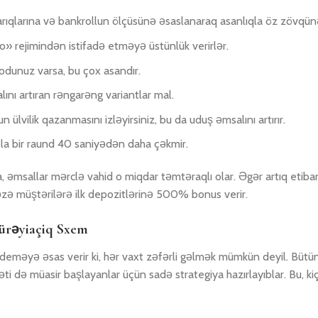
rıqlarına və bankrollun ölçüsünə əsaslanaraq asanlıqla öz zövqünə 
» rejimindən istifadə etməyə üstünlük verirlər.
odunuz varsa, bu çox asandır.
ını artıran rəngarəng variantlar mal.
n ülvilik qazanmasını izləyirsiniz, bu da uduş əmsalını artırır.
la bir raund 40 saniyədən daha çəkmir.
, əmsallar mərclə vahid o miqdar təmtəraqlı olar. Əgər artıq etiba
təzə müştərilərə ilk depozitlərinə 500% bonus verir.
 ürəyiaçiq Sxem
ə deməyə əsas verir ki, hər vaxt zəfərli gəlmək mümkün deyil. Büt
də müasir başlayanlar üçün sadə strategiya hazırlayıblar. Bu, kiçi