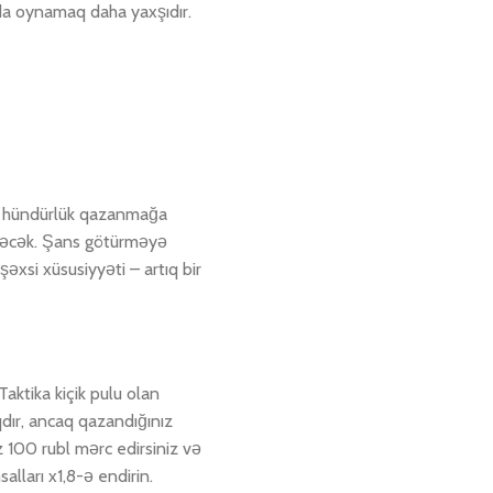
nda oynamaq daha yaxşıdır.
Joe hündürlük qazanmağa
edəcək. Şans götürməyə
şəxsi xüsusiyyəti – artıq bir
aktika kiçik pulu olan
dır, ancaq qazandığınız
 100 rubl mərc edirsiniz və
lları x1,8-ə endirin.